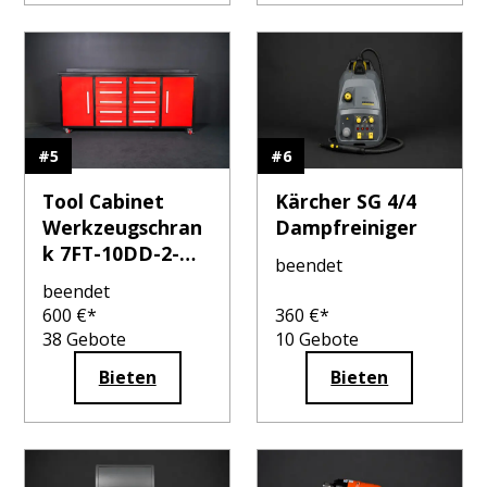
#
5
#
6
Tool Cabinet
Kärcher SG 4/4
Werkzeugschran
Dampfreiniger
k 7FT-10DD-2-
beendet
01C-02
beendet
600
€*
360
€*
38
Gebote
10
Gebote
Bieten
Bieten