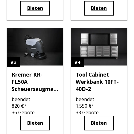
Bieten
Bieten
#
4
#
3
Tool Cabinet
Kremer KR-
Werkbank 10FT-
FL50A
40D-2
Scheuersaugmas
chine
beendet
beendet
820
€*
1.550
€*
36
Gebote
33
Gebote
Bieten
Bieten