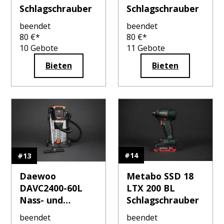
Schlagschrauber
Schlagschrauber
beendet
beendet
80
€*
80
€*
10
Gebote
11
Gebote
Bieten
Bieten
#
14
#
13
Metabo SSD 18
Daewoo
LTX 200 BL
DAVC2400-60L
Schlagschrauber
Nass- und
Trockensauger
beendet
beendet