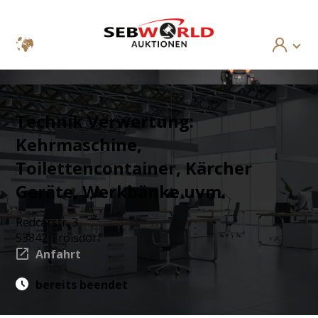
Technik Verwertung:
Kehrmaschine,
Toilettencontainer, Kärcher
Geräte, Werkbänke uvm.
Redcarstr. 3
53842 Troisdorf
Anfahrt
bereits beendet