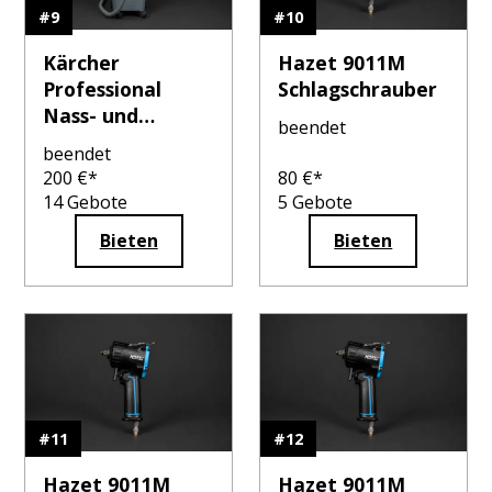
#
9
#
10
Kärcher
Hazet 9011M
Professional
Schlagschrauber
Nass- und
beendet
Trockensauger
beendet
NT 30/1
200
€*
80
€*
14
Gebote
5
Gebote
Bieten
Bieten
#
11
#
12
Hazet 9011M
Hazet 9011M