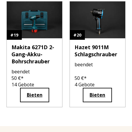
#
19
#
20
Makita 6271D 2-
Hazet 9011M
Gang-Akku-
Schlagschrauber
Bohrschrauber
beendet
beendet
50
€*
50
€*
14
Gebote
4
Gebote
Bieten
Bieten