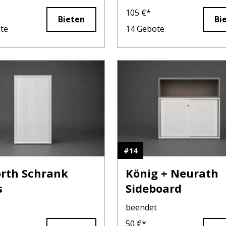
herstühle Stoff /
Freischwinger / L
105
€*
Bieten
Bi
/ Schwarz
/ Schwarz
te
14
Gebote
#
14
rth Schrank
König + Neurath
s
Sideboard
t
beendet
50
€*