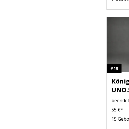
#
19
König
UNO.
beende
55
€*
15
Gebo