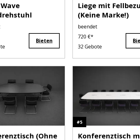
g Wave
Liege mit Fellbez
drehstuhl
(Keine Marke!)
t
beendet
720
€*
Bieten
Bi
te
32
Gebote
#
5
renztisch (Ohne
Konferenztisch m