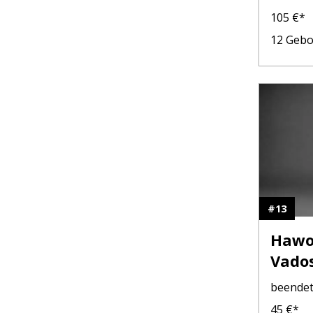
Besuc
105
€*
Netz 
12
Gebo
#
13
Hawo
Vado
beende
45
€*