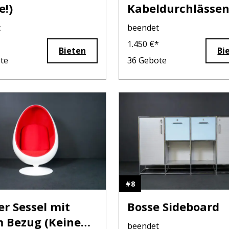
e!)
Kabeldurchlässen
Steckdosen (Ohn
t
beendet
Stühle!)
1.450
€*
Bieten
Bi
te
36
Gebote
#
8
r Sessel mit
Bosse Sideboard
 Bezug (Keine
beendet