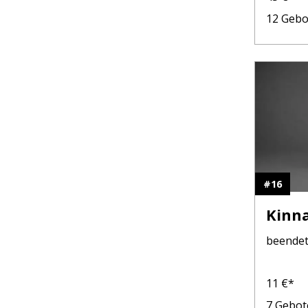
12
Gebo
#
16
Kinna
beende
11
€*
7
Gebot