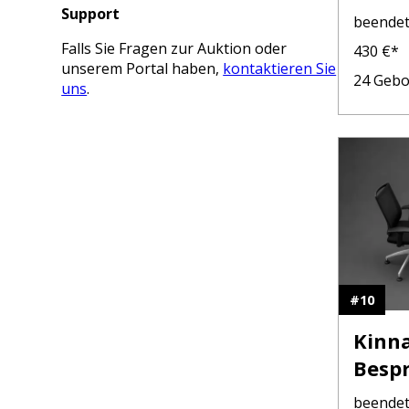
Mark
Support
beende
Falls Sie Fragen zur Auktion oder
430
€*
unserem Portal haben,
kontaktieren Sie
24
Gebo
uns
.
#
10
Kinn
Bespr
3x Se
beende