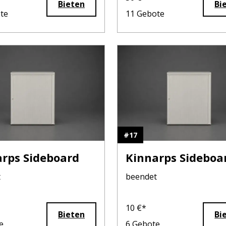
Bieten
Bi
te
11
Gebote
#
17
rps Sideboard
Kinnarps Sideboa
t
beendet
10
€*
Bieten
Bi
e
6
Gebote