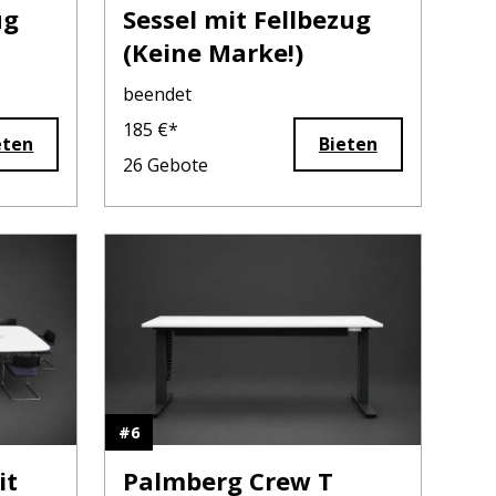
ug
Sessel mit Fellbezug
(Keine Marke!)
beendet
185
€*
eten
Bieten
26
Gebote
#
6
it
Palmberg Crew T