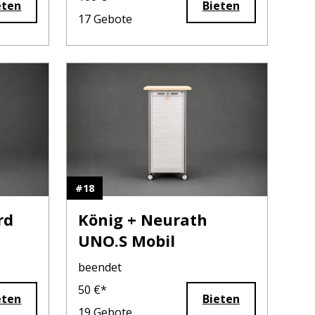
eten
Bieten
17
Gebote
#
18
rd
König + Neurath
UNO.S Mobil
beendet
50
€*
eten
Bieten
19
Gebote