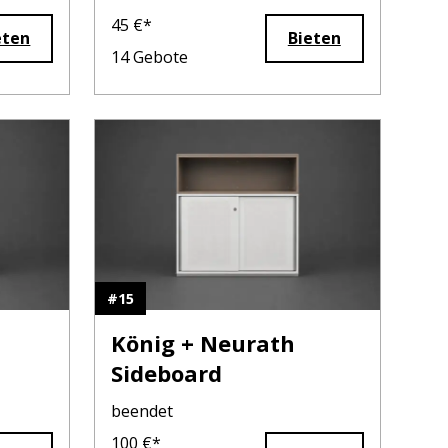
eder
45
€*
eten
Bieten
14
Gebote
#
15
König + Neurath
Sideboard
beendet
100
€*