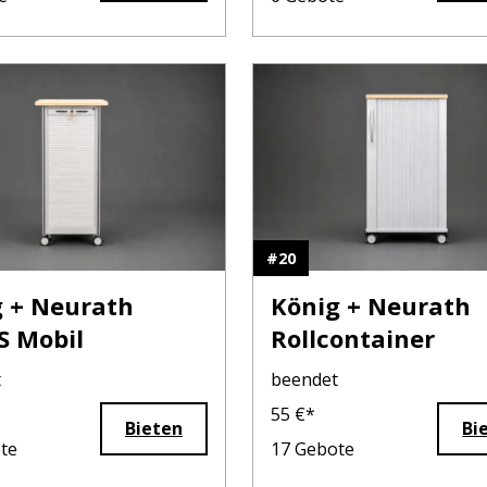
#
20
 + Neurath
König + Neurath
S Mobil
Rollcontainer
t
beendet
55
€*
Bieten
Bi
te
17
Gebote