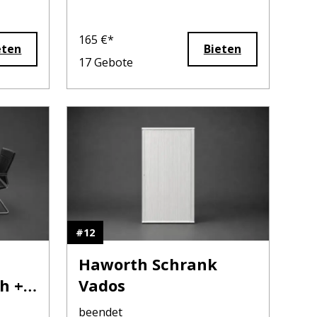
165
€*
eten
Bieten
17
Gebote
#
12
Haworth Schrank
h +
Vados
beendet