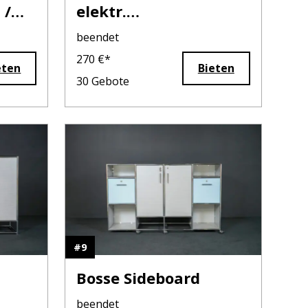
 /
elektr.
e
höhenverstellbar
beendet
270
€*
eten
Bieten
30
Gebote
#
9
Bosse Sideboard
beendet