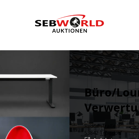
Büro/Lou
Verwertu
Redcarstraße 3
53842 Troisdorf