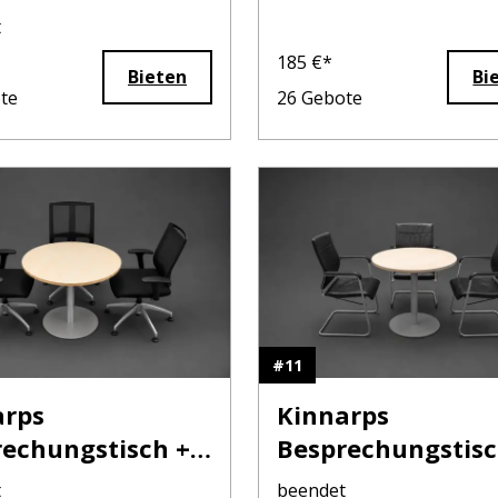
e!)
t
185
€*
Bieten
Bi
te
26
Gebote
#
11
arps
Kinnarps
echungstisch +
Besprechungstisc
dus
3x Wilkhahn
t
beendet