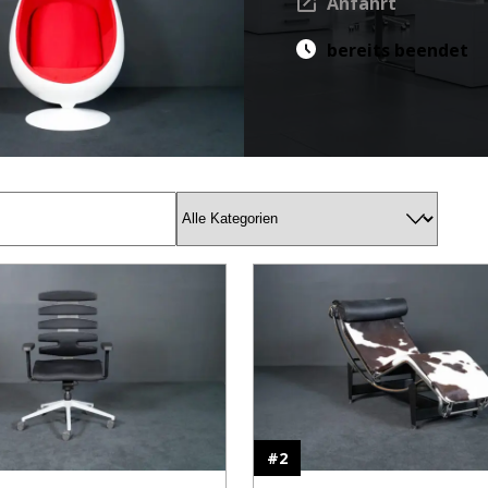
Anfahrt
bereits beendet
#
2