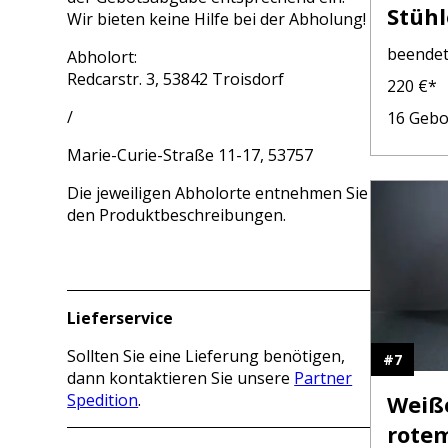
Stühl
Wir bieten keine Hilfe bei der Abholung!
beende
Abholort:
Redcarstr. 3, 53842 Troisdorf
220
€*
/
16
Gebo
Marie-Curie-Straße 11-17, 53757
Die jeweiligen Abholorte entnehmen Sie
den Produktbeschreibungen.
Lieferservice
Sollten Sie eine Lieferung benötigen,
#
7
dann kontaktieren Sie unsere
Partner
Spedition
.
Weiße
rotem