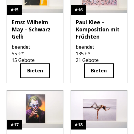
#
15
#
16
Ernst Wilhelm
Paul Klee –
May – Schwarz
Komposition mit
Gelb
Früchten
beendet
beendet
55
€*
135
€*
15
Gebote
21
Gebote
Bieten
Bieten
#
17
#
18