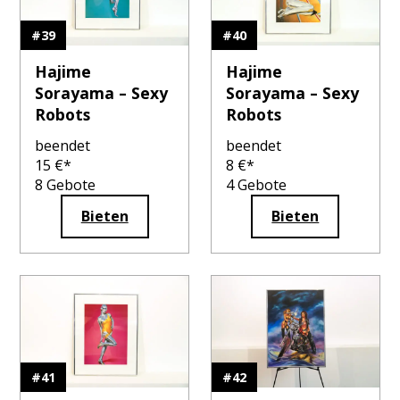
#
39
#
40
Hajime
Hajime
Sorayama – Sexy
Sorayama – Sexy
Robots
Robots
beendet
beendet
15
€*
8
€*
8
Gebote
4
Gebote
Bieten
Bieten
#
41
#
42