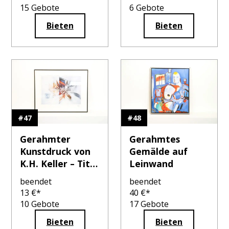
15
Gebote
6
Gebote
Bieten
Bieten
#
47
#
48
Gerahmter
Gerahmtes
Kunstdruck von
Gemälde auf
K.H. Keller – Titel
Leinwand
unbekannt
beendet
beendet
13
€*
40
€*
10
Gebote
17
Gebote
Bieten
Bieten