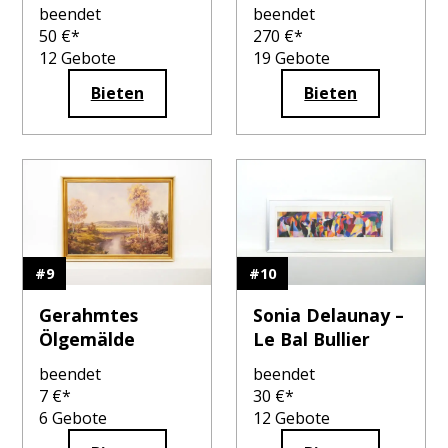
number
beendet
beendet
50
€*
270
€*
12
Gebote
19
Gebote
Bieten
Bieten
#
9
#
10
Gerahmtes
Sonia Delaunay –
Ölgemälde
Le Bal Bullier
beendet
beendet
7
€*
30
€*
6
Gebote
12
Gebote