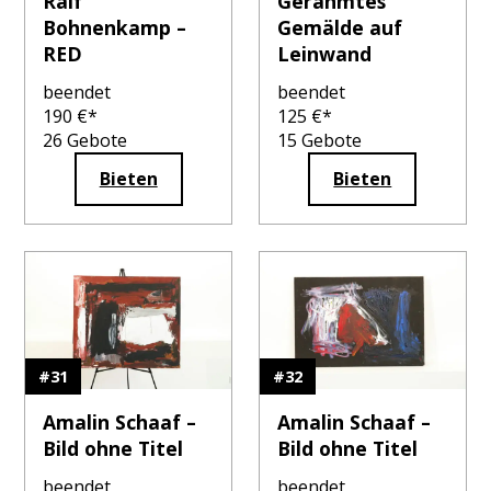
Ralf
Gerahmtes
Bohnenkamp –
Gemälde auf
RED
Leinwand
beendet
beendet
190
€*
125
€*
26
Gebote
15
Gebote
Bieten
Bieten
#
31
#
32
Amalin Schaaf –
Amalin Schaaf –
Bild ohne Titel
Bild ohne Titel
beendet
beendet