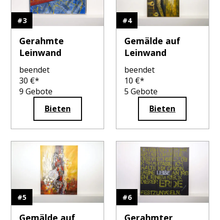
#
3
#
4
Gerahmte
Gemälde auf
Leinwand
Leinwand
beendet
beendet
30
€*
10
€*
9
Gebote
5
Gebote
Bieten
Bieten
#
5
#
6
Gemälde auf
Gerahmter