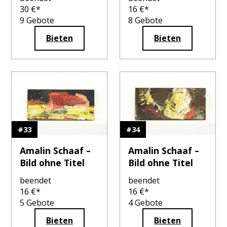
30
€*
16
€*
9
Gebote
8
Gebote
Bieten
Bieten
#
33
#
34
Amalin Schaaf –
Amalin Schaaf –
Bild ohne Titel
Bild ohne Titel
beendet
beendet
16
€*
16
€*
5
Gebote
4
Gebote
Bieten
Bieten