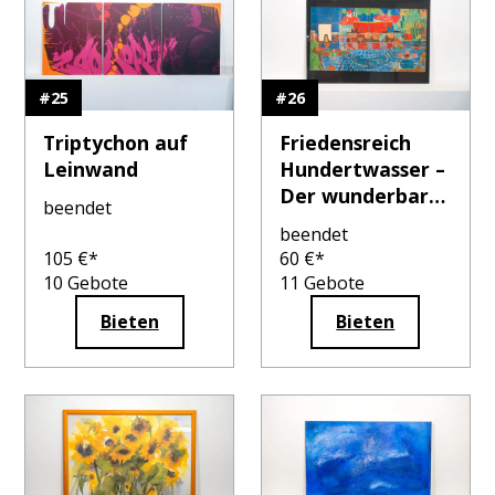
#
25
#
26
Triptychon auf
Friedensreich
Leinwand
Hundertwasser –
Der wunderbare
beendet
Fischfang
beendet
105
€*
60
€*
10
Gebote
11
Gebote
Bieten
Bieten