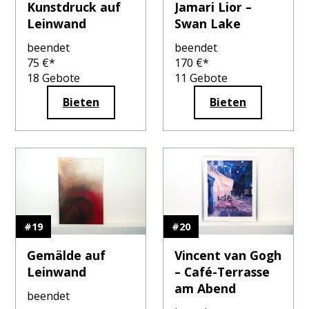
Kunstdruck auf
Jamari Lior –
Leinwand
Swan Lake
beendet
beendet
75
€*
170
€*
18
Gebote
11
Gebote
Bieten
Bieten
#
19
#
20
Gemälde auf
Vincent van Gogh
Leinwand
– Café-Terrasse
am Abend
beendet