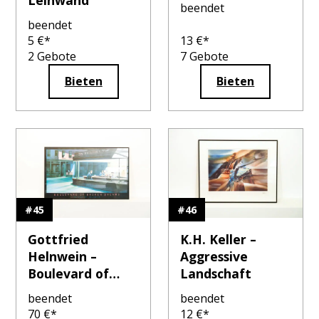
Leinwand
beendet
beendet
5
€*
13
€*
2
Gebote
7
Gebote
Bieten
Bieten
#
45
#
46
Gottfried
K.H. Keller –
Helnwein –
Aggressive
Boulevard of
Landschaft
Broken Dreams
beendet
beendet
70
€*
12
€*