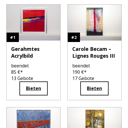
#
1
#
2
Gerahmtes
Carole Becam –
Acrylbild
Lignes Rouges III
beendet
beendet
85
€*
190
€*
13
Gebote
17
Gebote
Bieten
Bieten