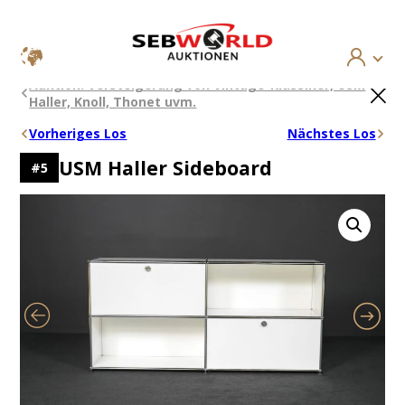
Zum
×
Auktion: Versteigerung von Vintage-Klassiker, USM
Inhalt
Haller, Knoll, Thonet uvm.
springen
Vorheriges Los
Nächstes Los
USM Haller Sideboard
#
5