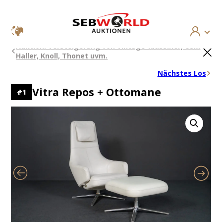
Zum
×
Auktion: Versteigerung von Vintage-Klassiker, USM
Inhalt
Haller, Knoll, Thonet uvm.
springen
Nächstes Los
Vitra Repos + Ottomane
#
1