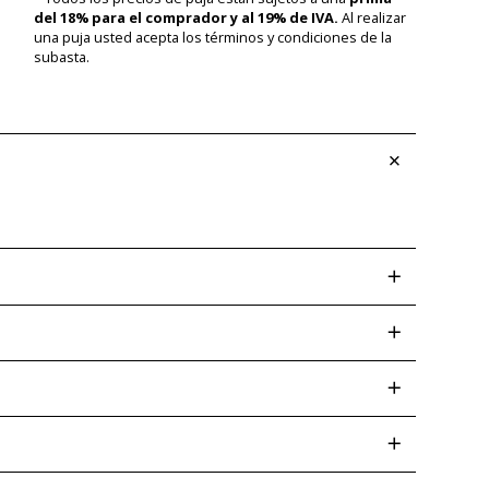
del 18% para el comprador y al 19% de IVA.
Al realizar
una puja usted acepta los términos y condiciones de la
subasta.
screpancias posteriores. Las desviaciones de color