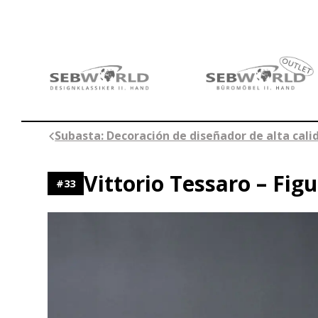
Saltar
al
contenido
Subasta: Decoración de diseñador de alta cali
Vittorio Tessaro – Fi
#
33