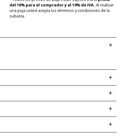
del 18% para el comprador y al 19% de IVA.
Al realizar
una puja usted acepta los términos y condiciones de la
subasta.
screpancias posteriores. Las desviaciones de color