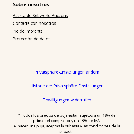
Zwecken abschließt, die überwiegend weder ihrer
Sobre nosotros
gewerblichen noch ihrer selbständigen beruflichen
Tätigkeit zugerechnet werden können. Unternehmer
Acerca de Sebworld Auctions
ist eine natürliche oder juristische Person oder eine
Contacte con nosotros
rechtsfähige Personengesellschaft, die bei Abschluss
Pie de imprenta
eines Rechtsgeschäfts in Ausübung ihrer
Protección de datos
gewerblichen oder selbständigen beruflichen
Tätigkeit handelt.
(3) Vertragsgegenstand: Gegenstand der
Versteigerungen sind gebrauchte Möbel,
Privatsphäre-Einstellungen ändern
insbesondere Design-Klassiker (nachfolgend
„Auktionsobjekte“). Die Auktionsobjekte werden von
Historie der Privatsphäre-Einstellungen
sebworld entweder im eigenen Namen und auf
eigene Rechnung verkauft (Eigenware) oder im
eigenen Namen für Rechnung des Eigentümers
Einwilligungen widerrufen
(Kommissionsware) oder im Namen und für
Rechnung des Eigentümers.
* Todos los precios de puja están sujetos a un 18% de
prima del comprador y un 19% de IVA.
(4) Rangfolge: Diese AGB gelten ausschließlich.
Al hacer una puja, aceptas la subasta y las condiciones de la
Abweichende, entgegenstehende oder ergänzende
subasta.