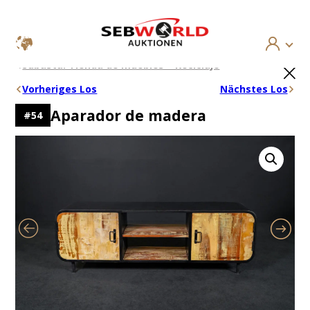
Saltar
×
Subasta: Tienda de muebles – Reciclaje
al
contenido
Vorheriges Los
Nächstes Los
Aparador de madera
#
54