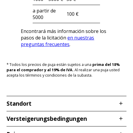
a partir de
100 €
5000
Encontrará más información sobre los
pasos de la licitación
en nuestras
preguntas frecuentes
.
* Todos los precios de puja están sujetos a una
prima del 18%
para el comprador y al 19% de IVA.
Al realizar una puja usted
acepta los términos y condiciones de la subasta.
Standort
Redcarstraße 3
Versteigerungsbedingungen
53842 Troisdorf