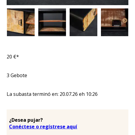
20
€*
3
Gebote
La subasta terminó en:
20.07.26
eh
10:26
¿Desea pujar?
Conéctese o regístrese aquí