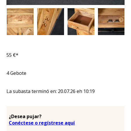
55
€*
4
Gebote
La subasta terminó en:
20.07.26
eh
10:19
¿Desea pujar?
Conéctese o regístrese aquí