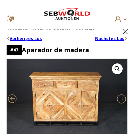
Saltar
×
Subasta: Tienda de muebles – Reciclaje
al
contenido
Vorheriges Los
Nächstes Los
Aparador de madera
#
47