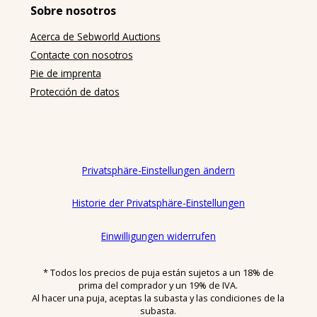
Zwecken abschließt, die überwiegend weder ihrer
Sobre nosotros
gewerblichen noch ihrer selbständigen beruflichen
Tätigkeit zugerechnet werden können. Unternehmer
Acerca de Sebworld Auctions
ist eine natürliche oder juristische Person oder eine
Contacte con nosotros
rechtsfähige Personengesellschaft, die bei Abschluss
Pie de imprenta
eines Rechtsgeschäfts in Ausübung ihrer
Protección de datos
gewerblichen oder selbständigen beruflichen
Tätigkeit handelt.
(3) Vertragsgegenstand: Gegenstand der
Versteigerungen sind gebrauchte Möbel,
Privatsphäre-Einstellungen ändern
insbesondere Design-Klassiker (nachfolgend
„Auktionsobjekte“). Die Auktionsobjekte werden von
Historie der Privatsphäre-Einstellungen
sebworld entweder im eigenen Namen und auf
eigene Rechnung verkauft (Eigenware) oder im
eigenen Namen für Rechnung des Eigentümers
Einwilligungen widerrufen
(Kommissionsware) oder im Namen und für
Rechnung des Eigentümers.
* Todos los precios de puja están sujetos a un 18% de
prima del comprador y un 19% de IVA.
(4) Rangfolge: Diese AGB gelten ausschließlich.
Al hacer una puja, aceptas la subasta y las condiciones de la
Abweichende, entgegenstehende oder ergänzende
subasta.