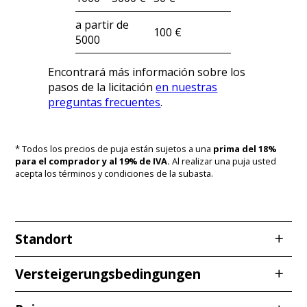
a partir de
100 €
5000
Encontrará más información sobre los
pasos de la licitación
en nuestras
preguntas frecuentes
.
* Todos los precios de puja están sujetos a una
prima del 18%
para el comprador y al 19% de IVA.
Al realizar una puja usted
acepta los términos y condiciones de la subasta.
Standort
Redcarstraße 3
Versteigerungsbedingungen
53842 Troisdorf