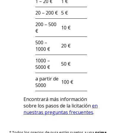
1 – 20 €
1 €
20 – 200 €
5 €
200 – 500
10 €
€
500 –
20 €
1000 €
1000 –
50 €
5000 €
a partir de
100 €
5000
Encontrará más información
sobre los pasos de la licitación
en
nuestras preguntas frecuentes
.
* Todos los precios de puja están sujetos a una
prima