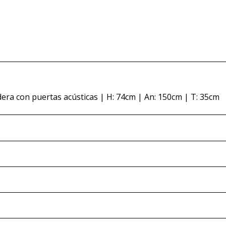
era con puertas acústicas | H: 74cm | An: 150cm | T: 35cm
que pueda hacerse una idea visual de los mismos y evitar di