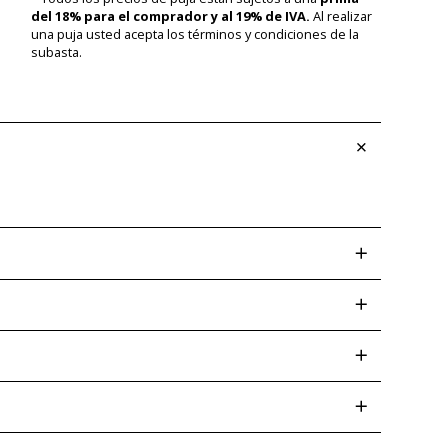
del 18% para el comprador y al 19% de IVA.
Al realizar
una puja usted acepta los términos y condiciones de la
subasta.
screpancias posteriores. Las desviaciones de color