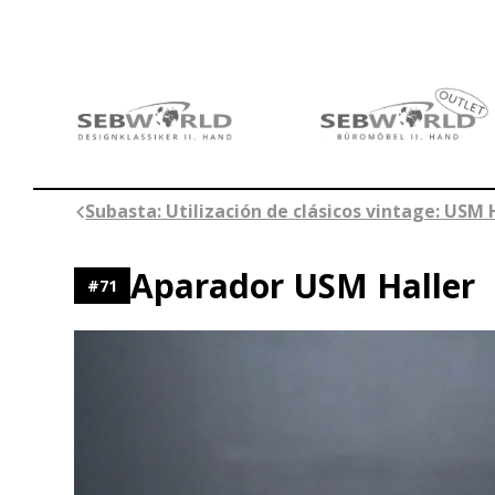
Saltar
al
contenido
Subasta: Utilización de clásicos vintage: USM 
Aparador USM Haller
#
71