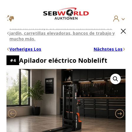
Saltar
×
Subasta: Reciclaje de almacén: herramientas de
al
jardín, carretillas elevadoras, bancos de trabajo y
contenido
mucho más.
Vorheriges Los
Nächstes Los
Apilador eléctrico Noblelift
#
4