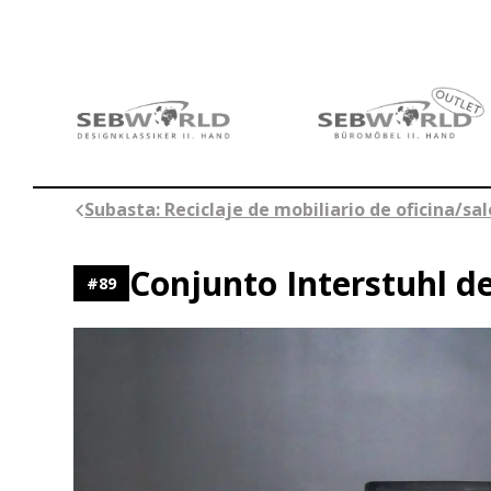
Saltar
al
contenido
Subasta: Reciclaje de mobiliario de oficina/sa
Conjunto Interstuhl d
#
89