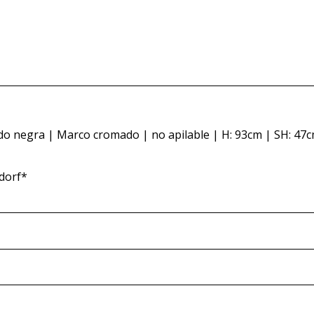
do negra | Marco cromado | no apilable | H: 93cm | SH: 47c
sdorf*