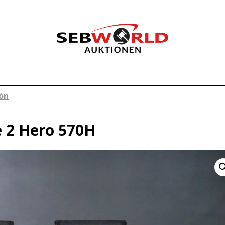
lón
e 2 Hero 570H