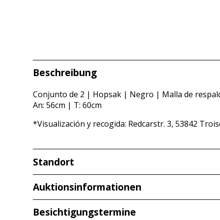
Beschreibung
Conjunto de 2 | Hopsak | Negro | Malla de respal
An: 56cm | T: 60cm
*Visualización y recogida: Redcarstr. 3, 53842 Troi
Standort
Redcarstraße 3
Auktionsinformationen
53842 Troisdorf
Besichtigungstermine