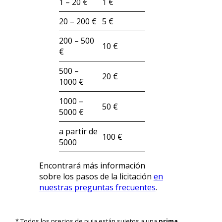
1 – 20 €
1 €
20 – 200 €
5 €
200 – 500
10 €
€
500 –
20 €
1000 €
1000 –
50 €
5000 €
a partir de
100 €
5000
Encontrará más información
sobre los pasos de la licitación
en
nuestras preguntas frecuentes
.
* Todos los precios de puja están sujetos a una
prima