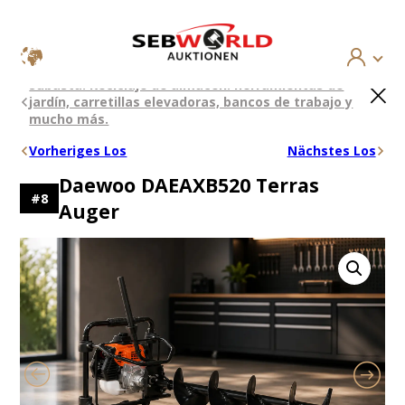
Saltar
×
Subasta: Reciclaje de almacén: herramientas de
al
jardín, carretillas elevadoras, bancos de trabajo y
contenido
mucho más.
Vorheriges Los
Nächstes Los
Daewoo DAEAXB520 Terras
#
8
Auger