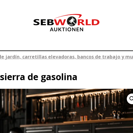
e jardín, carretillas elevadoras, bancos de trabajo y m
ierra de gasolina