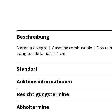
Beschreibung
Naranja / Negro | Gasolina combustible | Dos tiem
Longitud de la hoja: 61 cm
Standort
Redcarstr. 3
Auktionsinformationen
53842 Troisdorf
Besichtigungstermine
Ver
Abholtermine
Martes,
14.07.2026
de
10:00 a 14:00 mié