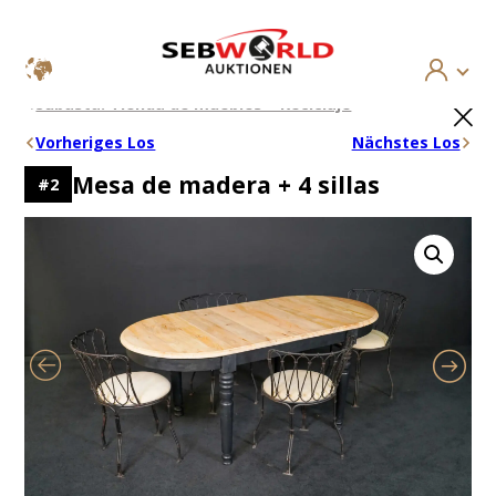
Saltar
×
Subasta: Tienda de muebles – Reciclaje
al
contenido
Vorheriges Los
Nächstes Los
Mesa de madera + 4 sillas
#
2