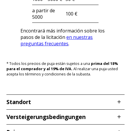
a partir de
100 €
5000
Encontrará más información sobre los
pasos de la licitación
en nuestras
preguntas frecuentes
.
* Todos los precios de puja están sujetos a una
prima del 18%
para el comprador y al 19% de IVA.
Al realizar una puja usted
acepta los términos y condiciones de la subasta.
Standort
Redcarstraße 3
Versteigerungsbedingungen
53842 Troisdorf