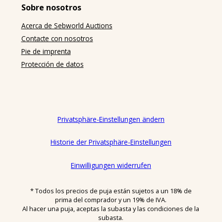
Zwecken abschließt, die überwiegend weder ihrer
Sobre nosotros
gewerblichen noch ihrer selbständigen beruflichen
Tätigkeit zugerechnet werden können. Unternehmer
Acerca de Sebworld Auctions
ist eine natürliche oder juristische Person oder eine
Contacte con nosotros
rechtsfähige Personengesellschaft, die bei Abschluss
Pie de imprenta
eines Rechtsgeschäfts in Ausübung ihrer
Protección de datos
gewerblichen oder selbständigen beruflichen
Tätigkeit handelt.
(3) Vertragsgegenstand: Gegenstand der
Versteigerungen sind gebrauchte Möbel,
Privatsphäre-Einstellungen ändern
insbesondere Design-Klassiker (nachfolgend
„Auktionsobjekte“). Die Auktionsobjekte werden von
Historie der Privatsphäre-Einstellungen
sebworld entweder im eigenen Namen und auf
eigene Rechnung verkauft (Eigenware) oder im
eigenen Namen für Rechnung des Eigentümers
Einwilligungen widerrufen
(Kommissionsware) oder im Namen und für
Rechnung des Eigentümers.
* Todos los precios de puja están sujetos a un 18% de
prima del comprador y un 19% de IVA.
(4) Rangfolge: Diese AGB gelten ausschließlich.
Al hacer una puja, aceptas la subasta y las condiciones de la
Abweichende, entgegenstehende oder ergänzende
subasta.