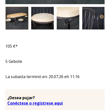
105
€*
5
Gebote
La subasta terminó en:
20.07.26
eh
11:16
¿Desea pujar?
Conéctese o regístrese aquí