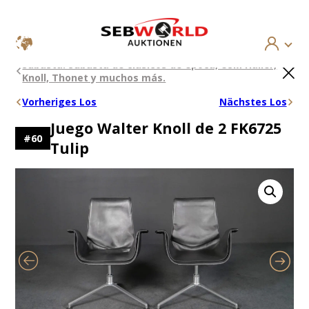
Saltar
×
Subasta: Subasta de clásicos de época, USM Haller,
al
Knoll, Thonet y muchos más.
contenido
Vorheriges Los
Nächstes Los
Juego Walter Knoll de 2 FK6725
#
60
Tulip