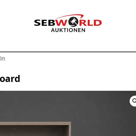
lón
board