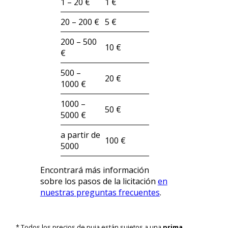
1 – 20 €
1 €
20 – 200 €
5 €
200 – 500
10 €
€
500 –
20 €
1000 €
1000 –
50 €
5000 €
a partir de
100 €
5000
Encontrará más información
sobre los pasos de la licitación
en
nuestras preguntas frecuentes
.
* Todos los precios de puja están sujetos a una
prima