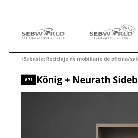
Saltar
al
contenido
Subasta: Reciclaje de mobiliario de oficina/sa
König + Neurath Side
#
71