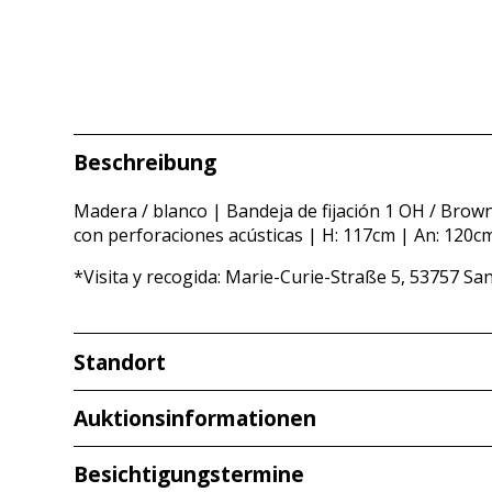
Beschreibung
Madera / blanco | Bandeja de fijación 1 OH / Brown 
con perforaciones acústicas | H: 117cm | An: 120c
*Visita y recogida: Marie-Curie-Straße 5, 53757 Sa
Standort
Redcarstraße 3
Auktionsinformationen
53842 Troisdorf
Besichtigungstermine