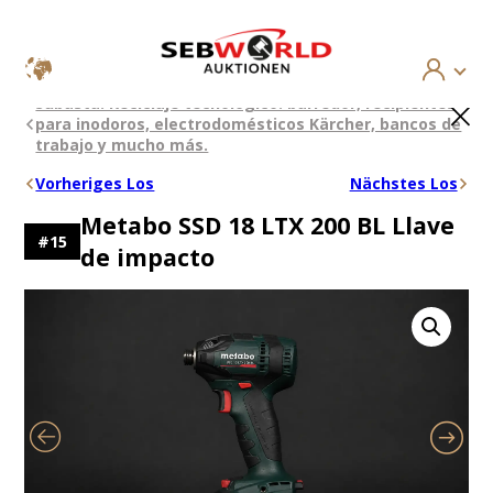
Saltar
×
Subasta: Reciclaje tecnológico: barredor, recipientes
al
para inodoros, electrodomésticos Kärcher, bancos de
contenido
trabajo y mucho más.
Vorheriges Los
Nächstes Los
Metabo SSD 18 LTX 200 BL Llave
#
15
de impacto