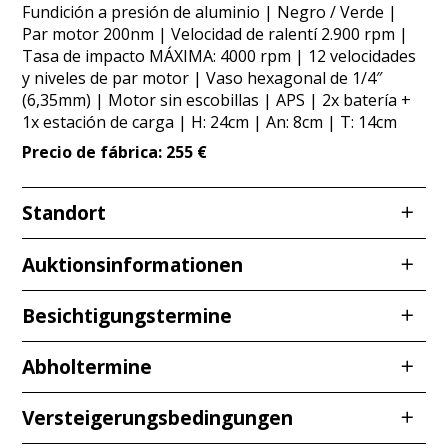
Fundición a presión de aluminio | Negro / Verde |
Par motor 200nm | Velocidad de ralentí 2.900 rpm |
Tasa de impacto MÁXIMA: 4000 rpm | 12 velocidades
y niveles de par motor | Vaso hexagonal de 1/4″
(6,35mm) | Motor sin escobillas | APS | 2x batería +
1x estación de carga | H: 24cm | An: 8cm | T: 14cm
Precio de fábrica: 255 €
Standort
Redcarstr. 3
Auktionsinformationen
53842 Troisdorf
Besichtigungstermine
Ver
Abholtermine
Le aconsejamos siempre que vea los artículos para
Mié,
01.07.2026
de
10:00 a 12:00 h
que pueda hacerse una idea visual de los mismos y
Jueves, 02.07.2026
de
10:00 a 12:00
evitar discrepancias posteriores. Las desviaciones de
Versteigerungsbedingungen
Jue,
16.07.2026
de
10:00 a 12:00 viernes
color debidas a las diferentes condiciones de
pm No dudes en visitarnos en el horario