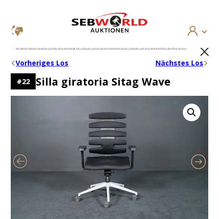
Saltar
×
Subasta: Reciclaje de mobiliario de oficina/salón
al
contenido
Vorheriges Los
Nächstes Los
Silla giratoria Sitag Wave
#
22