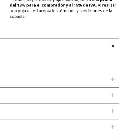
del 18% para el comprador y al 19% de IVA.
Al realizar
una puja usted acepta los términos y condiciones de la
subasta.
screpancias posteriores. Las desviaciones de color