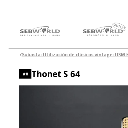
Saltar
al
contenido
Subasta: Utilización de clásicos vintage: USM 
Thonet S 64
#
8