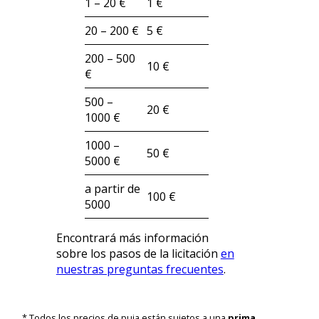
1 – 20 €
1 €
20 – 200 €
5 €
200 – 500
10 €
€
500 –
20 €
1000 €
1000 –
50 €
5000 €
a partir de
100 €
5000
Encontrará más información
sobre los pasos de la licitación
en
nuestras preguntas frecuentes
.
* Todos los precios de puja están sujetos a una
prima