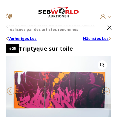
Aller
×
Vente aux enchères: Œuvres de haute qualité
au
réalisées par des artistes renommés
contenu
Vorheriges Los
Nächstes Los
Triptyque sur toile
#
25