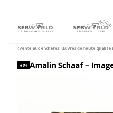
Aller
au
contenu
Vente aux enchères: Œuvres de haute qualité 
Amalin Schaaf – Image
#
34