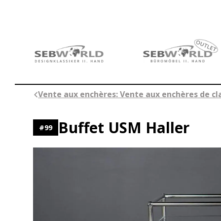
Aller
au
contenu
Vente aux enchères: Vente aux enchères de cla
Buffet USM Haller
#
99