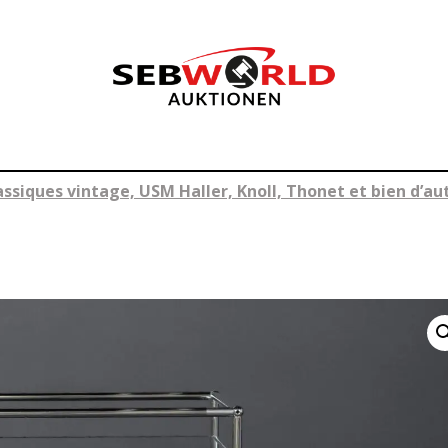
ssiques vintage, USM Haller, Knoll, Thonet et bien d’aut