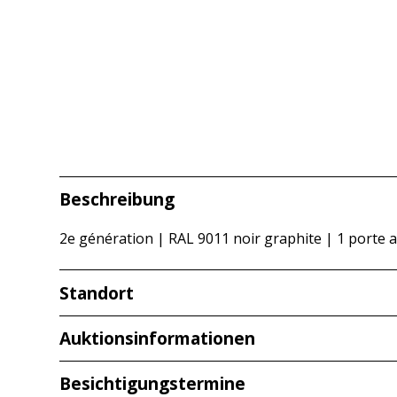
Beschreibung
2e génération | RAL 9011 noir graphite | 1 porte art
Standort
Redcarstraße 3
Auktionsinformationen
53842 Troisdorf
Besichtigungstermine