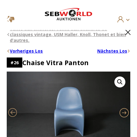
Aller
×
Vente aux enchères: Vente aux enchères de
au
classiques vintage, USM Haller, Knoll, Thonet et bien
contenu
d’autres.
Vorheriges Los
Nächstes Los
Chaise Vitra Panton
#
26