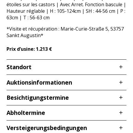
étoiles sur les castors | Avec Arret. Fonction bascule |
Hauteur réglable | H : 105-124cm | SH : 44-56 cm | P :
63cm | T : 56-63 cm
*Visite et récupération : Marie-Curie-Straße 5, 53757
Sankt Augustin*
Prix d’usine: 1.213 €
Standort
Redcarstraße 3
Auktionsinformationen
53842 Troisdorf
Besichtigungstermine
Visite
Abholtermine
Nous vous conseillons toujours de visiter les lieux
Mercredi
03.06.2026
de
10h00 à 12h00
afin de vous faire une idée visuelle des positions et
Vendredi
05.06.2026
de
10h00 à 12h00
d’éviter tout désaccord ultérieur. Des différences de
Versteigerungsbedingungen
Jeu.
18.06.2026
de
10h00 à 12h00
couleur dues à des conditions d’éclairage différentes