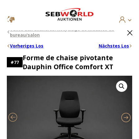
Aller
×
Vente aux enchères: Recyclage de meubles de
au
bureau/salon
contenu
Vorheriges Los
Nächstes Los
Forme de chaise pivotante
#
77
Dauphin Office Comfort XT