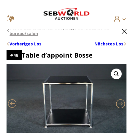
Aller
×
Vente aux enchères: Recyclage de meubles de
au
bureau/salon
contenu
Vorheriges Los
Nächstes Los
Table d’appoint Bosse
#
48