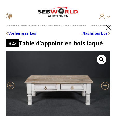
Aller
×
Vente aux enchères: Magasin de meubles – Recyclage
au
contenu
Vorheriges Los
Nächstes Los
Table d’appoint en bois laqué
#
25