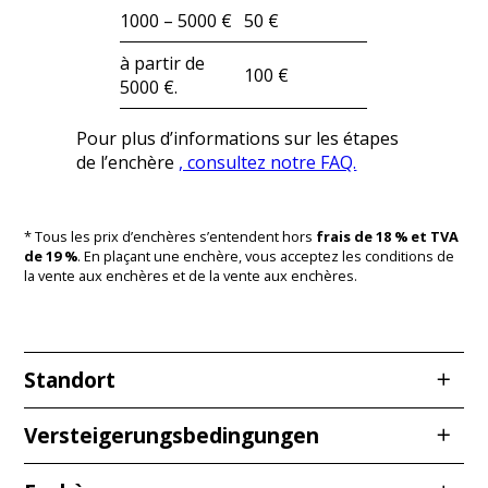
1000 – 5000 €
50 €
à partir de
100 €
5000 €.
Pour plus d’informations sur les étapes
de l’enchère
, consultez notre FAQ.
* Tous les prix d’enchères s’entendent hors
frais de 18 % et TVA
de 19 %
. En plaçant une enchère, vous acceptez les conditions de
la vente aux enchères et de la vente aux enchères.
Standort
Redcarstraße 3
Versteigerungsbedingungen
53842 Troisdorf