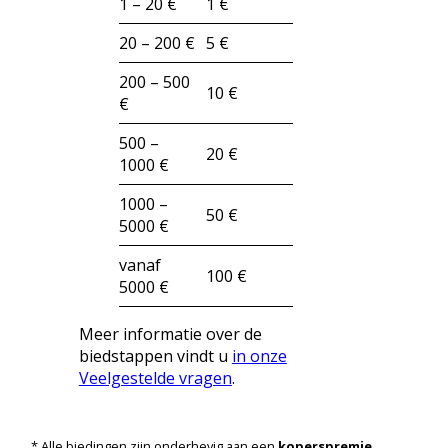
1 – 20 €
1 €
20 – 200 €
5 €
200 – 500
10 €
€
500 –
20 €
1000 €
1000 –
50 €
5000 €
vanaf
100 €
5000 €
Meer informatie over de
biedstappen vindt u
in onze
Veelgestelde vragen
.
* Alle biedingen zijn onderhevig aan een
koperspremie