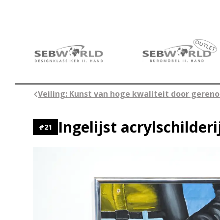
Ga
naar
de
inhoud
Veiling: Kunst van hoge kwaliteit door ger
Ingelijst acrylschilderi
#
21