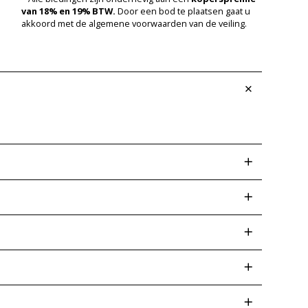
van 18% en 19% BTW.
Door een bod te plaatsen gaat u
akkoord met de algemene voorwaarden van de veiling.
 afwijkingen op een later tijdstip kunt voorkomen.
ud er ook rekening mee dat wij geen functie- of