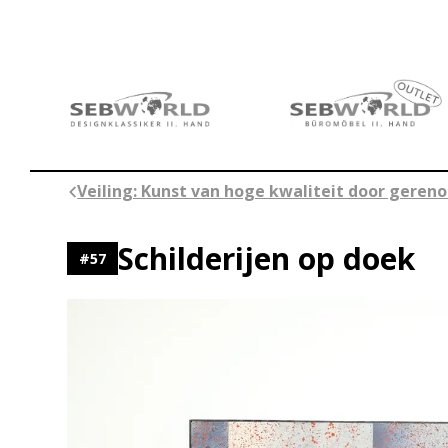
Ga
naar
de
inhoud
Veiling: Kunst van hoge kwaliteit door ger
Schilderijen op doek
#
57