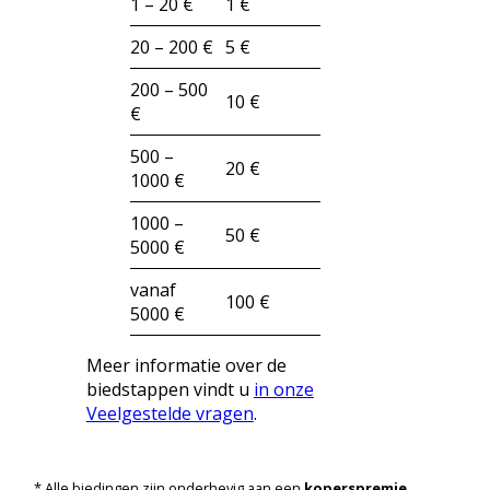
1 – 20 €
1 €
20 – 200 €
5 €
200 – 500
10 €
€
500 –
20 €
1000 €
1000 –
50 €
5000 €
vanaf
100 €
5000 €
Meer informatie over de
biedstappen vindt u
in onze
Veelgestelde vragen
.
* Alle biedingen zijn onderhevig aan een
koperspremie