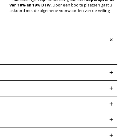
van 18% en 19% BTW.
Door een bod te plaatsen gaat u
akkoord met de algemene voorwaarden van de veiling.
 afwijkingen op een later tijdstip kunt voorkomen.
ud er ook rekening mee dat wij geen functie- of