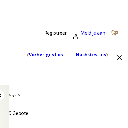
Registreer
Meld je aan
×
Vorheriges Los
Nächstes Los
55
€*
9
Gebote