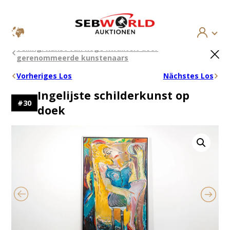
Ga
×
Veiling: Kunst van hoge kwaliteit door
naar
gerenommeerde kunstenaars
de
inhoud
Vorheriges Los
Nächstes Los
Ingelijste schilderkunst op
#
30
doek