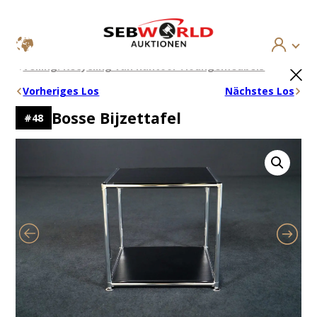
Ga
×
Veiling: Recycling van kantoor-/loungemeubels
naar
de
Vorheriges Los
Nächstes Los
inhoud
Bosse Bijzettafel
#
48