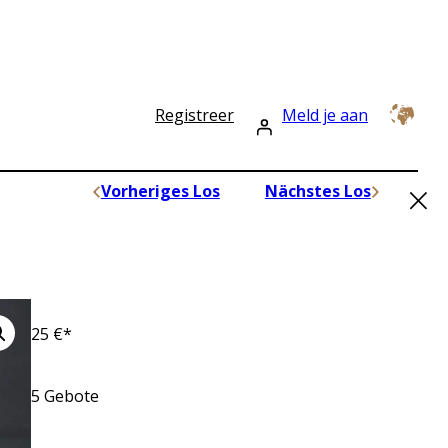
Registreer
Meld je aan
×
Vorheriges Los
Nächstes Los
25
€*
5
Gebote