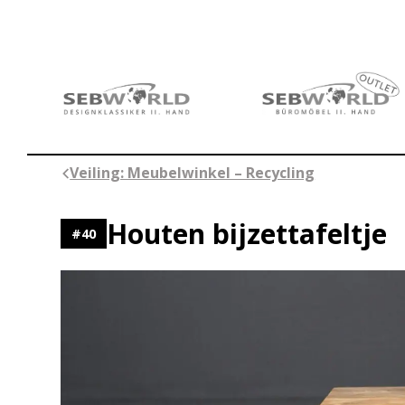
Ga
naar
de
inhoud
Veiling: Meubelwinkel – Recycling
Houten bijzettafeltje
#
40