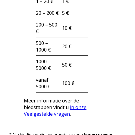
1 – 20 €
1 €
20 – 200 €
5 €
200 – 500
10 €
€
500 –
20 €
1000 €
1000 –
50 €
5000 €
vanaf
100 €
5000 €
Meer informatie over de
biedstappen vindt u
in onze
Veelgestelde vragen
.
* Alle biedingen zijn onderhevig aan een
koperspremie