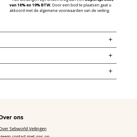
van 18% en 19% BTW.
Door een bod te plaatsen gaat u
akkoord met de algemene voorwaarden van de veiling.
ijd
.2026 08:38:48
an
.2026 08:26:03
 –
.2026 08:30:31
Over ons
.2026 07:41:58
.2026 09:14:10
Over Sebworld Veilingen
.2026 16:00:00
Neem contact met ons op