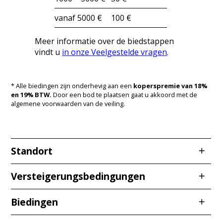
vanaf 5000 €
100 €
Meer informatie over de biedstappen
vindt u
in onze Veelgestelde vragen
.
* Alle biedingen zijn onderhevig aan een
koperspremie van 18%
en 19% BTW.
Door een bod te plaatsen gaat u akkoord met de
algemene voorwaarden van de veiling.
Standort
Redcarstraße 3
Versteigerungsbedingungen
53842 Troisdorf
Biedingen
Stand: 12.01.2026