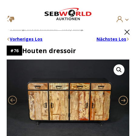
Ga
×
Veiling: Meubelwinkel – Recycling
naar
de
Vorheriges Los
Nächstes Los
inhoud
Houten dressoir
#
76