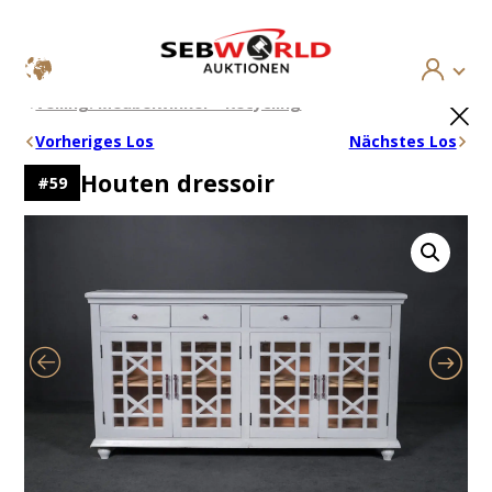
Ga
×
Veiling: Meubelwinkel – Recycling
naar
de
Vorheriges Los
Nächstes Los
inhoud
Houten dressoir
#
59