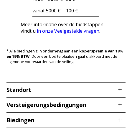
vanaf 5000 €
100 €
Meer informatie over de biedstappen
vindt u
in onze Veelgestelde vragen
.
* Alle biedingen zijn onderhevig aan een
koperspremie van 18%
en 19% BTW.
Door een bod te plaatsen gaat u akkoord met de
algemene voorwaarden van de veiling.
Standort
Redcarstraße 3
Versteigerungsbedingungen
53842 Troisdorf
Biedingen
Stand: 12.01.2026