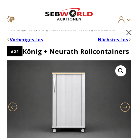
Ga
×
Veiling: Recycling van kantoor-/loungemeubels
naar
de
Vorheriges Los
Nächstes Los
inhoud
König + Neurath Rollcontainers
#
21