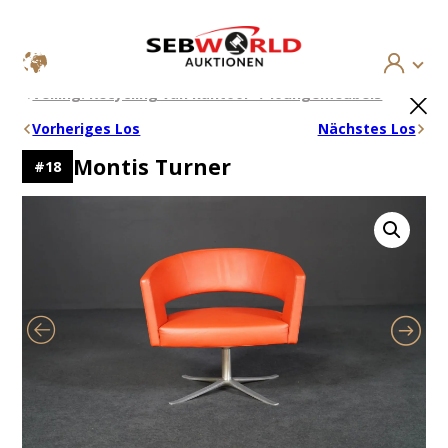
Ga
×
Veiling: Recycling van kantoor- / loungemeubels
naar
de
Vorheriges Los
Nächstes Los
inhoud
Montis Turner
#
18