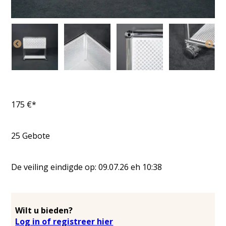
175
€*
25
Gebote
De veiling eindigde op:
09.07.26
eh
10:38
Wilt u bieden?
Log in of registreer hier