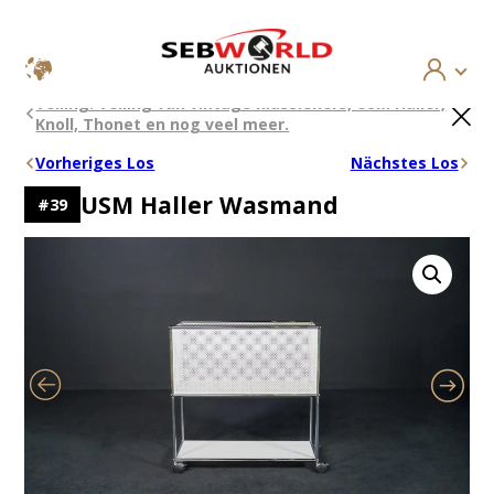
Ga
×
Veiling: Veiling van vintage klassiekers, USM Haller,
naar
Knoll, Thonet en nog veel meer.
de
inhoud
Vorheriges Los
Nächstes Los
USM Haller Wasmand
#
39