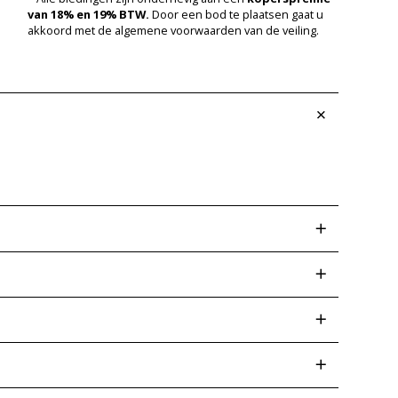
van 18% en 19% BTW.
Door een bod te plaatsen gaat u
akkoord met de algemene voorwaarden van de veiling.
 afwijkingen op een later tijdstip kunt voorkomen.