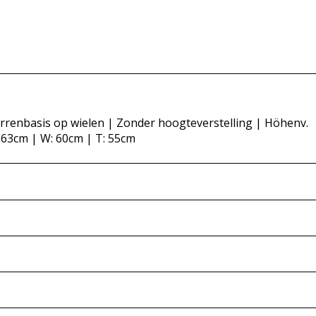
errenbasis op wielen | Zonder hoogteverstelling | Höhenv.
 63cm | W: 60cm | T: 55cm
 zodat u er een visuele indruk van kunt krijgen en eventuele