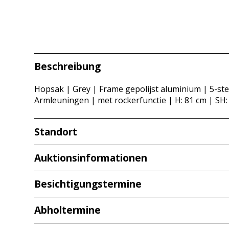
Beschreibung
Hopsak | Grey | Frame gepolijst aluminium | 5-st
Armleuningen | met rockerfunctie | H: 81 cm | SH:
Standort
Redcarstraße 3
Auktionsinformationen
53842 Troisdorf
Besichtigungstermine
Kijken op
Abholtermine
Dinsdag
07-07-2026
van
10:00 tot 14:00 uur
Wij raden u altijd aan om de artikelen te bekijken,
Wo
, 08-07-2026
van
10:00 tot 14:00 uur