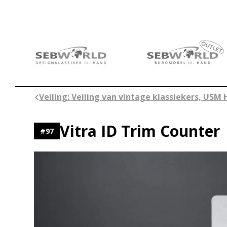
Ga
naar
de
inhoud
Veiling: Veiling van vintage klassiekers, USM 
Vitra ID Trim Counter
#
97