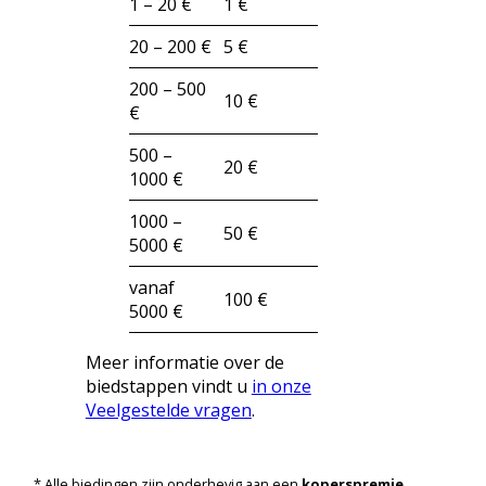
1 – 20 €
1 €
20 – 200 €
5 €
200 – 500
10 €
€
500 –
20 €
1000 €
1000 –
50 €
5000 €
vanaf
100 €
5000 €
Meer informatie over de
biedstappen vindt u
in onze
Veelgestelde vragen
.
* Alle biedingen zijn onderhevig aan een
koperspremie