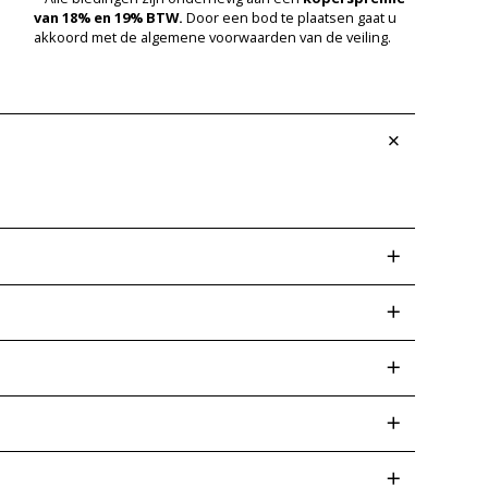
van 18% en 19% BTW.
Door een bod te plaatsen gaat u
akkoord met de algemene voorwaarden van de veiling.
 afwijkingen op een later tijdstip kunt voorkomen.
ud er ook rekening mee dat wij geen functie- of