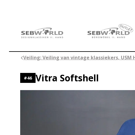
Ga
naar
de
inhoud
Veiling: Veiling van vintage klassiekers, USM 
Vitra Softshell
#
46