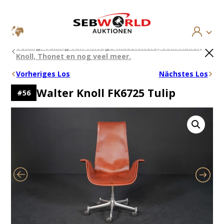
Ga
×
Veiling: Veiling van vintage klassiekers, USM Haller,
naar
Knoll, Thonet en nog veel meer.
de
inhoud
Vorheriges Los
Nächstes Los
Walter Knoll FK6725 Tulip
#
56