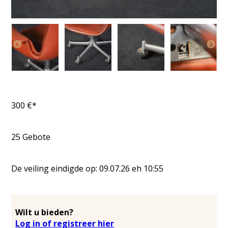
300
€*
25
Gebote
De veiling eindigde op:
09.07.26
eh
10:55
Wilt u bieden?
Log in of registreer hier