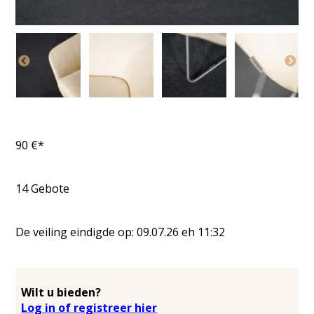
90
€*
14
Gebote
De veiling eindigde op:
09.07.26
eh
11:32
Wilt u bieden?
Log in of registreer hier