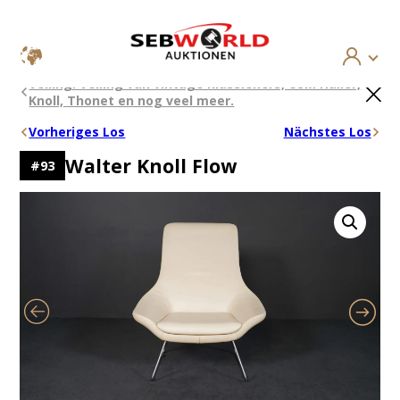
Ga
×
Veiling: Veiling van vintage klassiekers, USM Haller,
naar
Knoll, Thonet en nog veel meer.
de
inhoud
Vorheriges Los
Nächstes Los
Walter Knoll Flow
#
93