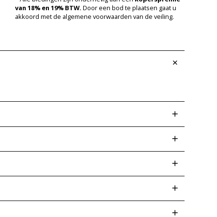
van 18% en 19% BTW.
Door een bod te plaatsen gaat u
akkoord met de algemene voorwaarden van de veiling.
 afwijkingen op een later tijdstip kunt voorkomen.
ud er ook rekening mee dat wij geen functie- of