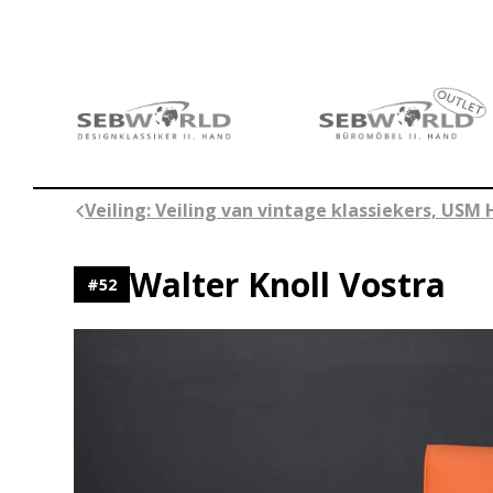
Ga
naar
de
inhoud
Veiling: Veiling van vintage klassiekers, USM 
Walter Knoll Vostra
#
52