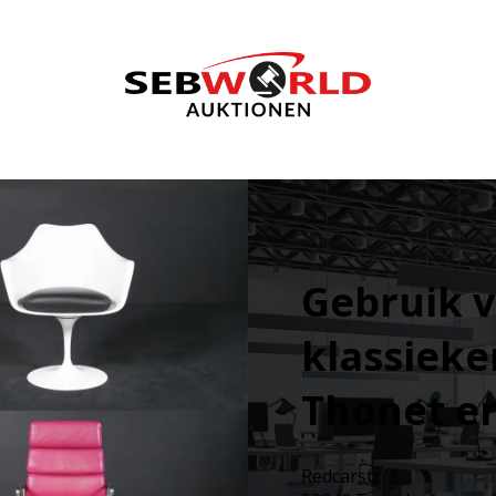
Gebruik v
klassieker
Thonet en
Redcarstr. 3