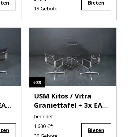
eten
Bieten
19
Gebote
#
33
USM Kitos / Vitra
EA
Graniettafel + 3x EA
107
beendet
1.600
€*
eten
Bieten
30
Gebote