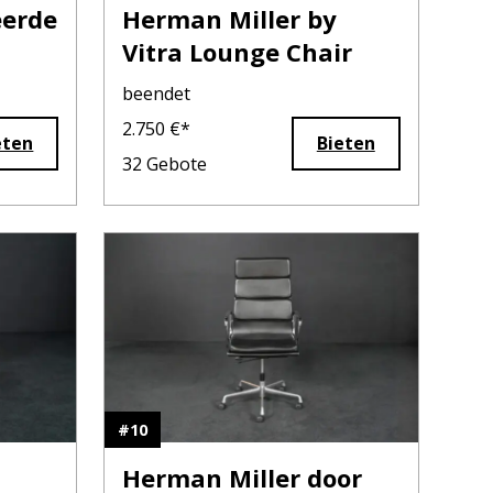
eerde
Herman Miller by
Vitra Lounge Chair
beendet
2.750
€*
eten
Bieten
32
Gebote
#
10
Herman Miller door