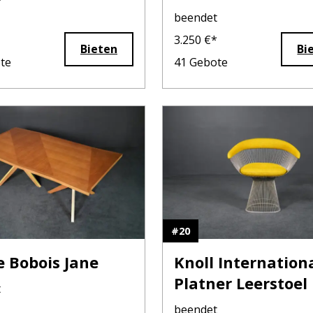
EA 104
beendet
3.250
€*
Bieten
Bi
te
41
Gebote
#
20
 Bobois Jane
Knoll Internation
Platner Leerstoel
t
beendet