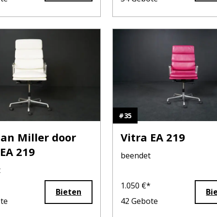
#
35
n Miller door
Vitra EA 219
 EA 219
beendet
t
1.050
€*
Bieten
Bi
te
42
Gebote