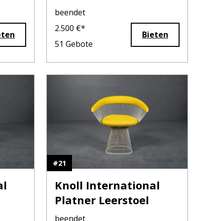
beendet
2.500
€*
eten
Bieten
51
Gebote
#
21
al
Knoll International
Platner Leerstoel
beendet