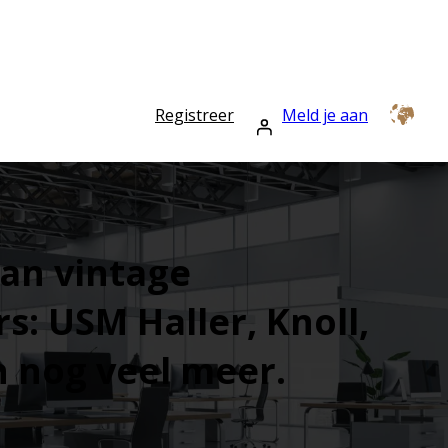
Registreer
Meld je aan
an vintage
s: USM Haller, Knoll,
 nog veel meer.