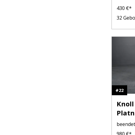
430
€*
32
Gebo
#
22
Knoll
Platn
beende
980
€*