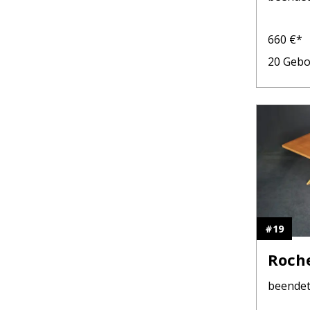
660
€*
20
Gebo
#
19
Roche
beende