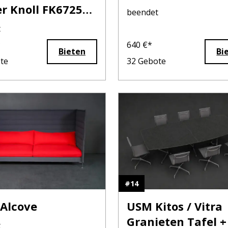
r Knoll FK6725
beendet
t
*
640
€*
Bieten
Bi
te
32
Gebote
#
14
 Alcove
USM Kitos / Vitra
Granieten Tafel +
t