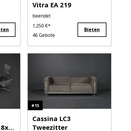
Vitra EA 219
beendet
1.250
€*
eten
Bieten
46
Gebote
#
15
Cassina LC3
 8x
Tweezitter