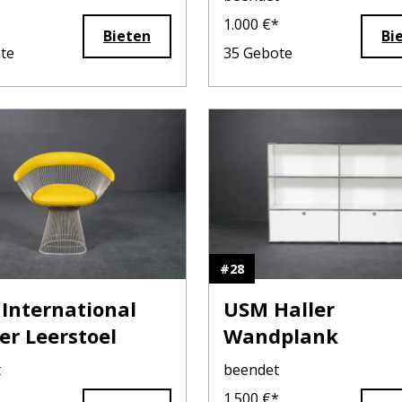
1.000
€*
Bieten
Bi
te
35
Gebote
#
28
 International
USM Haller
er Leerstoel
Wandplank
t
beendet
1.500
€*