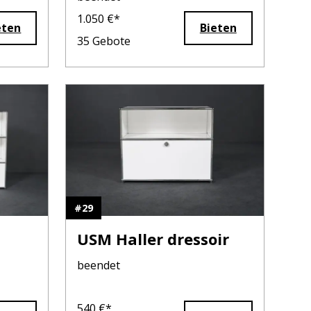
1.050
€*
eten
Bieten
35
Gebote
#
29
USM Haller dressoir
beendet
540
€*