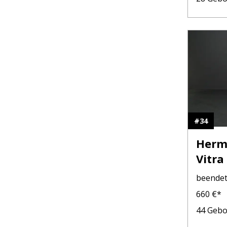
#
34
Herma
Vitra
beende
660
€*
44
Gebo