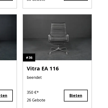
#
36
Vitra EA 116
beendet
350
€*
eten
Bieten
26
Gebote