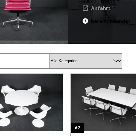
53842 Troisdorf
Anfahrt
bereits beendet
#
2