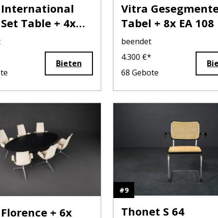
 International
Vitra Gesegment
 Set Table + 4x
Tabel + 8x EA 108
en
t
beendet
*
4.300
€*
Bieten
Bi
te
68
Gebote
#
9
Thonet S 64
 Florence + 6x