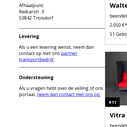
Walte
Afhaalpunt:
Redcarstr. 3
Tulip
beende
53842 Troisdorf
2.050
€
51
Gebo
Levering
Als u een levering wenst, neem dan
contact op met ons
partner
transportbedrijf.
Ondersteuning
Als u vragen hebt over de veiling of ons
portaal,
neem dan contact met ons op.
#
11
Vitra
beende