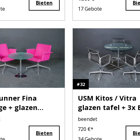
Bieten
Bi
te
17
Gebote
#
32
unner Fina
USM Kitos / Vitra
e + glazen
glazen tafel + 3x 
ttafeltje
107
t
beendet
720
€*
Bieten
Bi
te
34
Gebote