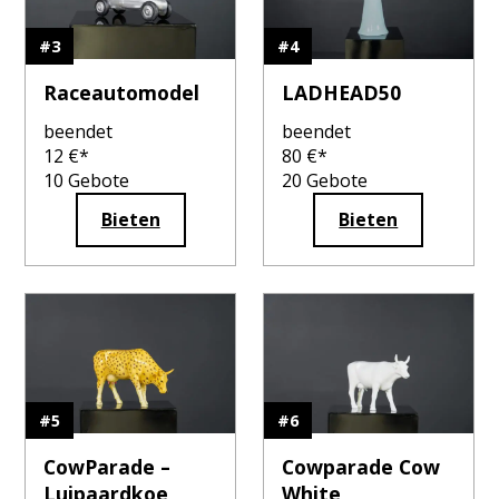
#
3
#
4
Raceautomodel
LADHEAD50
beendet
beendet
12
€*
80
€*
10
Gebote
20
Gebote
Bieten
Bieten
#
5
#
6
CowParade –
Cowparade Cow
Luipaardkoe
White