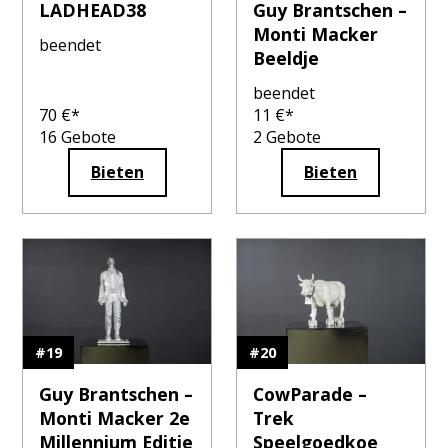
LADHEAD38
Guy Brantschen –
Monti Macker
beendet
Beeldje
beendet
70
€*
11
€*
16
Gebote
2
Gebote
Bieten
Bieten
#
19
#
20
Guy Brantschen –
CowParade –
Monti Macker 2e
Trek
Millennium Editie
Speelgoedkoe