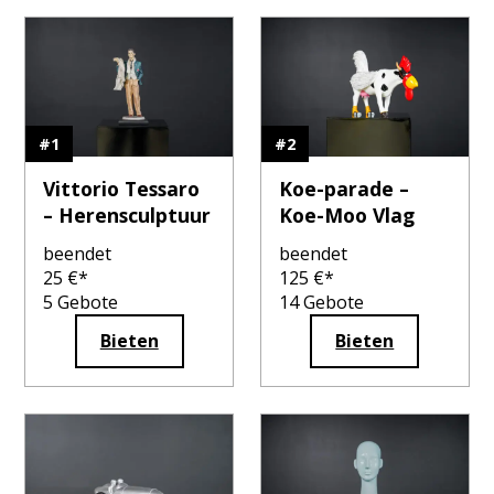
#
1
#
2
Vittorio Tessaro
Koe-parade –
– Herensculptuur
Koe-Moo Vlag
beendet
beendet
25
€*
125
€*
5
Gebote
14
Gebote
Bieten
Bieten