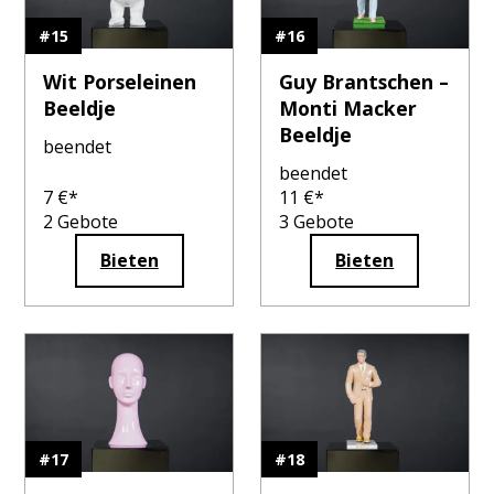
#
15
#
16
Wit Porseleinen
Guy Brantschen –
Beeldje
Monti Macker
Beeldje
beendet
beendet
7
€*
11
€*
2
Gebote
3
Gebote
Bieten
Bieten
#
17
#
18