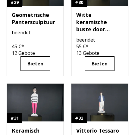
#
29
#
30
Geometrische
Witte
Pantersculptuur
keramische
buste door
beendet
Richard Wagner
beendet
met voet
45
€*
55
€*
12
Gebote
13
Gebote
Bieten
Bieten
#
31
#
32
Keramisch
Vittorio Tessaro