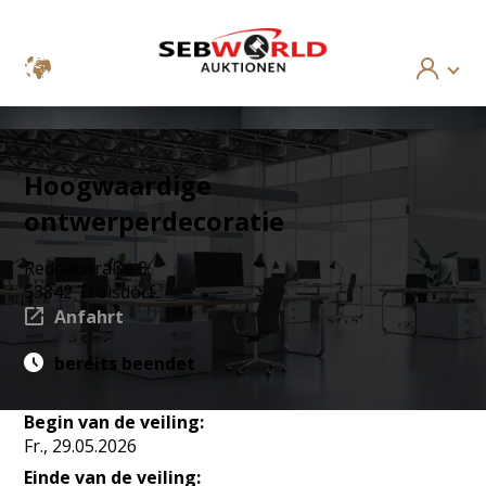
Hoogwaardige
ontwerperdecoratie
Redcarstraße 3
53842 Troisdorf
Anfahrt
bereits beendet
Begin van de veiling:
Fr., 29.05.2026
Einde van de veiling: