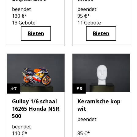
beendet
beendet
130
€*
95
€*
13
Gebote
11
Gebote
Bieten
Bieten
#
7
#
8
Guiloy 1/6 schaal
Keramische kop
16265 Honda NSR
wit
500
beendet
beendet
110
€*
85
€*