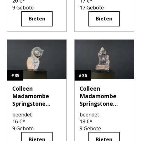
20
€*
17
€*
9
Gebote
17
Gebote
Bieten
Bieten
#
35
#
36
Colleen
Colleen
Madamombe
Madamombe
Springstone
Springstone
Standbeeld
Standbeeld
beendet
beendet
16
€*
18
€*
9
Gebote
9
Gebote
Bieten
Bieten