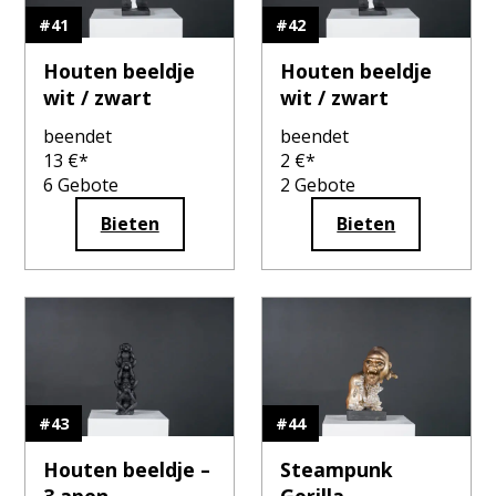
#
41
#
42
Houten beeldje
Houten beeldje
wit / zwart
wit / zwart
beendet
beendet
13
€*
2
€*
6
Gebote
2
Gebote
Bieten
Bieten
#
43
#
44
Houten beeldje –
Steampunk