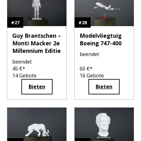
#
27
#
28
Guy Brantschen –
Modelvliegtuig
Monti Macker 2e
Boeing 747-400
Millennium Editie
beendet
beendet
45
€*
60
€*
14
Gebote
16
Gebote
Bieten
Bieten