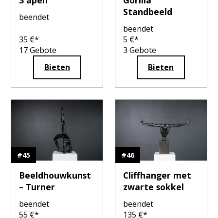
3 apen
Gorilla
Standbeeld
beendet
beendet
35
€*
5
€*
17
Gebote
3
Gebote
Bieten
Bieten
#
45
#
46
Beeldhouwkunst
Cliffhanger met
– Turner
zwarte sokkel
beendet
beendet
55
€*
135
€*