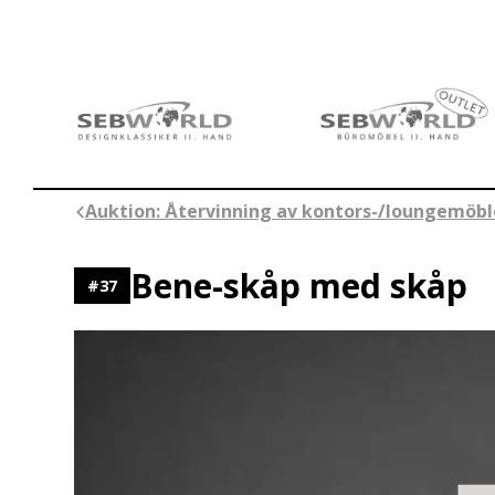
Hoppa
till
innehåll
Auktion: Återvinning av kontors-/loungemöbl
Bene-skåp med skåp
#
37