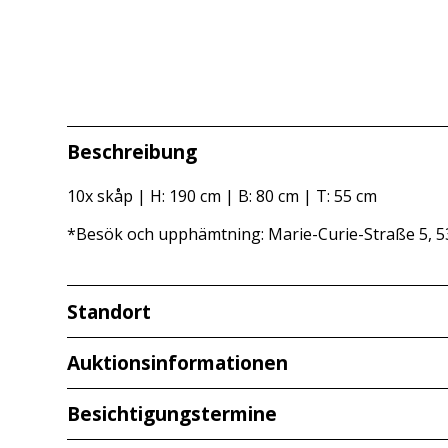
Beschreibung
10x skåp | H: 190 cm | B: 80 cm | T: 55 cm
*Besök och upphämtning: Marie-Curie-Straße 5, 5
Standort
Redcarstraße 3
Auktionsinformationen
53842 Troisdorf
Besichtigungstermine
Visning