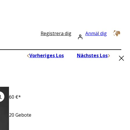
Registrera dig
Anmäl dig
×
Vorheriges Los
Nächstes Los
60
€*
20
Gebote