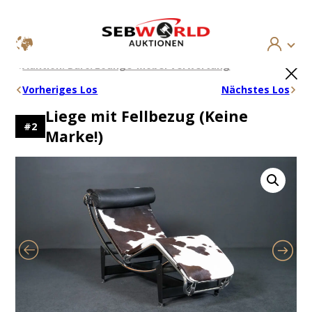
Zum
×
Auktion: Büro/Lounge-Möbel Verwertung
Inhalt
springen
Vorheriges Los
Nächstes Los
Liege mit Fellbezug (Keine
#
2
Marke!)