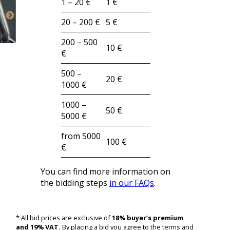
1 – 20 €
1 €
20 – 200 €
5 €
200 – 500
10 €
€
500 –
20 €
1000 €
1000 –
50 €
5000 €
from 5000
100 €
€
You can find more information on
the bidding steps
in our FAQs
.
* All bid prices are exclusive of
18% buyer’s premium
and 19% VAT.
By placing a bid you agree to the terms and