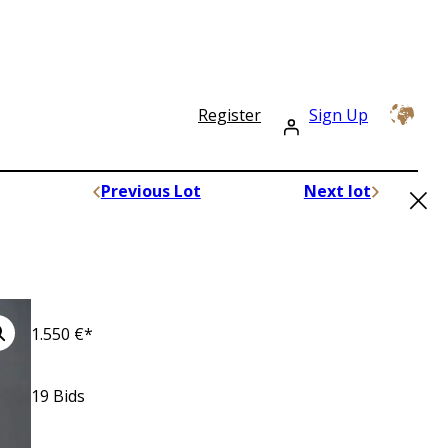
Register
Sign Up
×
Previous Lot
Next lot
1.550
€*
19
Bids