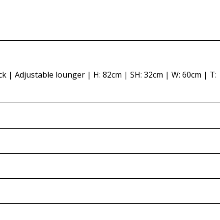
k | Adjustable lounger | H: 82cm | SH: 32cm | W: 60cm | T:
impression of the items and to avoid discrepancies at a late
ount. Please also note that we do not carry out any functio