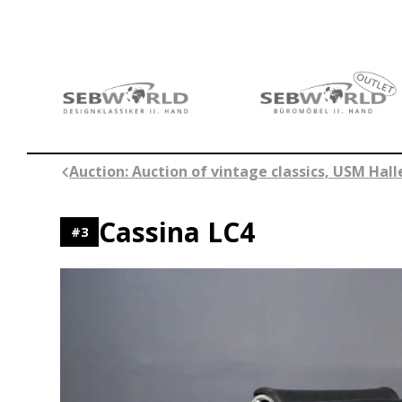
Skip
to
content
Auction: Auction of vintage classics, USM Hal
Cassina LC4
#
3