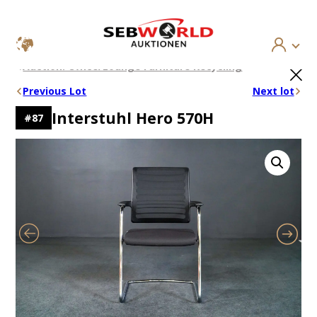
Skip
×
Auction: Office/Lounge Furniture Recycling
to
content
Previous Lot
Next lot
Interstuhl Hero 570H
#
87