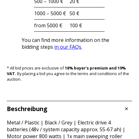
500 – 1000 €
20 €
1000 – 5000 €
50 €
from 5000 €
100 €
You can find more information on the
bidding steps
in our FAQs
.
* All bid prices are exclusive of
18% buyer’s premium and 19%
VAT.
By placing a bid you agree to the terms and conditions of the
auction.
Beschreibung
Metal / Plastic | Black / Grey | Electric drive 4
batteries (48v / system capacity approx. 55-67 ah) |
Motor power 800 watts | 1x main sweeping roller