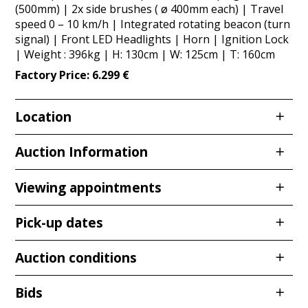
(500mm) | 2x side brushes ( ø 400mm each) | Travel
speed 0 – 10 km/h | Integrated rotating beacon (turn
signal) | Front LED Headlights | Horn | Ignition Lock
| Weight : 396kg | H: 130cm | W: 125cm | T: 160cm
Factory Price: 6.299 €
Location
Redcarstr. 3
Auction Information
53842 Troisdorf
Viewing appointments
Viewing
Pick-up dates
We always recommend a viewing to give you a visual
Wed,
01.07.2026
from
10:00 am – 12:00 pm
impression of the items and to avoid discrepancies at
Thu
, 02.07.2026
from
10:00 am – 12:00 pm
a later date. Color deviations due to different lighting
Auction conditions
Thu,
16.07.2026
from
10:00 – 12:00 Fri
conditions are possible and must be taken into
Feel free to visit us in the given time slot.
,
17.07.2026
from
10:00 – 12:00
account. Please also note that we do not carry out
Bids
The respective viewing locations can be found in the
any functional or completeness checks!
Stand: 12.01.2026
The collection date must be adhered to. Please plan