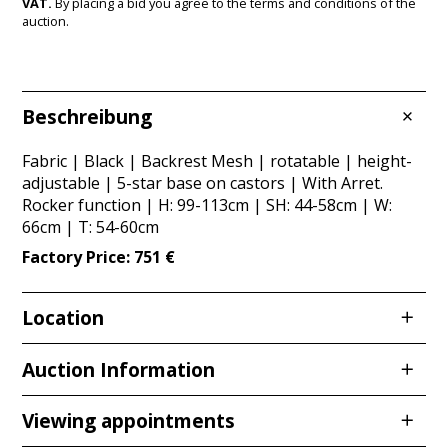
VAT.
By placing a bid you agree to the terms and conditions of the
auction.
Beschreibung
Fabric | Black | Backrest Mesh | rotatable | height-
adjustable | 5-star base on castors | With Arret.
Rocker function | H: 99-113cm | SH: 44-58cm | W:
66cm | T: 54-60cm
Factory Price: 751 €
Location
Redcarstraße 3
Auction Information
53842 Troisdorf
Viewing appointments
Viewing