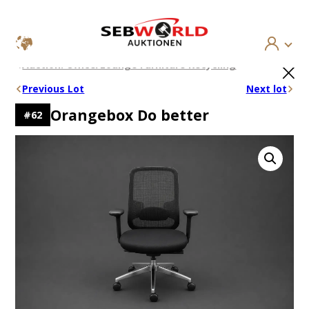
Skip
×
Auction: Office/Lounge Furniture Recycling
to
content
Previous Lot
Next lot
Orangebox Do better
#
62